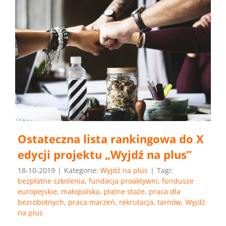
Ostateczna lista rankingowa do X
edycji projektu „Wyjdź na plus”
18-10-2019
|
Kategorie:
Wyjdź na plus
|
Tagi:
bezpłatne szkolenia
,
fundacja proaktywni
,
fundusze
europejskie
,
małopolska
,
płatne staże
,
praca dla
bezrobotnych
,
praca marzeń
,
rekrutacja
,
tarnów
,
Wyjdź
na plus