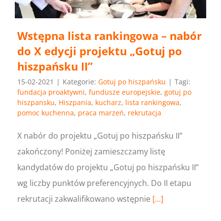
Wstępna lista rankingowa – nabór
do X edycji projektu „Gotuj po
hiszpańsku II”
15-02-2021
|
Kategorie:
Gotuj po hiszpańsku
|
Tagi:
fundacja proaktywni
,
fundusze europejskie
,
gotuj po
hiszpansku
,
Hiszpania
,
kucharz
,
lista rankingowa
,
pomoc kuchenna
,
praca marzeń
,
rekrutacja
X nabór do projektu „Gotuj po hiszpańsku II”
zakończony! Poniżej zamieszczamy listę
kandydatów do projektu „Gotuj po hiszpańsku II”
wg liczby punktów preferencyjnych. Do II etapu
rekrutacji zakwalifikowano wstępnie
[...]