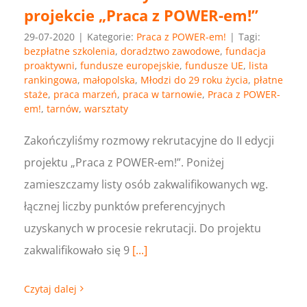
projekcie „Praca z POWER-em!”
29-07-2020
|
Kategorie:
Praca z POWER-em!
|
Tagi:
bezpłatne szkolenia
,
doradztwo zawodowe
,
fundacja
proaktywni
,
fundusze europejskie
,
fundusze UE
,
lista
rankingowa
,
małopolska
,
Młodzi do 29 roku życia
,
płatne
staże
,
praca marzeń
,
praca w tarnowie
,
Praca z POWER-
em!
,
tarnów
,
warsztaty
Zakończyliśmy rozmowy rekrutacyjne do II edycji
projektu „Praca z POWER-em!”. Poniżej
zamieszczamy listy osób zakwalifikowanych wg.
łącznej liczby punktów preferencyjnych
uzyskanych w procesie rekrutacji. Do projektu
zakwalifikowało się 9
[...]
Czytaj dalej