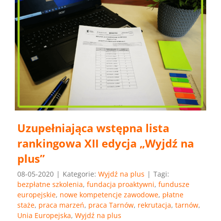
Uzupełniająca wstępna lista
rankingowa XII edycja „Wyjdź na
plus”
08-05-2020
|
Kategorie:
Wyjdź na plus
|
Tagi:
bezpłatne szkolenia
,
fundacja proaktywni
,
fundusze
europejskie
,
nowe kompetencje zawodowe
,
płatne
staże
,
praca marzeń
,
praca Tarnów
,
rekrutacja
,
tarnów
,
Unia Europejska
,
Wyjdź na plus