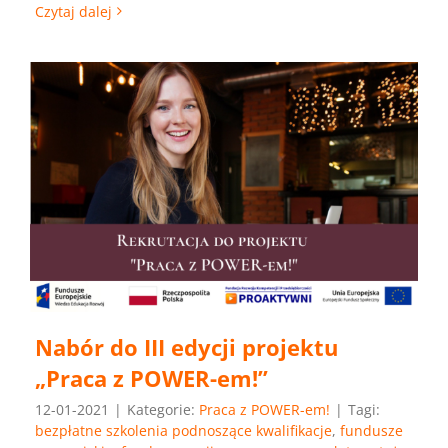
Czytaj dalej
Nabór do III edycji projektu
„Praca z POWER-em!”
12-01-2021
|
Kategorie:
Praca z POWER-em!
|
Tagi:
bezpłatne szkolenia podnoszące kwalifikacje
,
fundusze