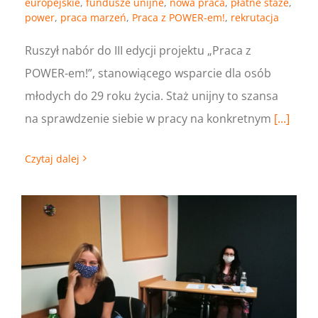
europejskie
,
fundusze unijne
,
nowa praca
,
płatne staże
,
power
,
praca marzeń
,
Praca z POWER-em!
,
rekrutacja
Ruszył nabór do III edycji projektu „Praca z
POWER-em!”, stanowiącego wsparcie dla osób
młodych do 29 roku życia. Staż unijny to szansa
na sprawdzenie siebie w pracy na konkretnym
[...]
Czytaj dalej