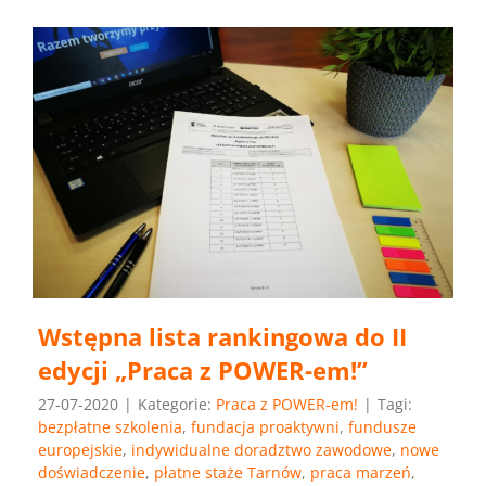
Wstępna lista rankingowa do II
edycji „Praca z POWER-em!”
27-07-2020
|
Kategorie:
Praca z POWER-em!
|
Tagi:
bezpłatne szkolenia
,
fundacja proaktywni
,
fundusze
europejskie
,
indywidualne doradztwo zawodowe
,
nowe
doświadczenie
,
płatne staże Tarnów
,
praca marzeń
,